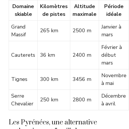
Domaine
Kilomètres
Altitude
Période
skiable
de pistes
maximale
idéale
Grand
Janvier à
265 km
2500 m
Massif
mars
Février à
Cauterets
36 km
2400 m
début
mars
Novembre
Tignes
300 km
3456 m
à mai
Serre
Décembre
250 km
2800 m
Chevalier
à avril
Les Pyrénées, une alternative