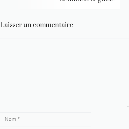
Laisser un commentaire
Commentaire
Nom